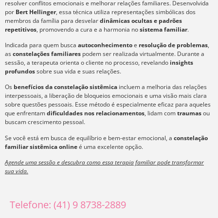
resolver conflitos emocionais e melhorar relações familiares. Desenvolvida
por
Bert Hellinger
, essa técnica utiliza representações simbólicas dos
membros da família para desvelar
dinâmicas ocultas e padrões
repetitivos
, promovendo a cura e a harmonia no
sistema familiar
.
Indicada para quem busca
autoconhecimento
e
resolução de problemas
,
as
constelações familiares
podem ser realizada virtualmente. Durante a
sessão, a terapeuta orienta o cliente no processo, revelando
insights
profundos
sobre sua vida e suas relações.
Os
benefícios da constelação sistêmica
incluem a melhoria das relações
interpessoais, a liberação de bloqueios emocionais e uma visão mais clara
sobre questões pessoais. Esse método é especialmente eficaz para aqueles
que enfrentam
dificuldades nos relacionamentos
, lidam com
traumas
ou
buscam crescimento pessoal.
Se você está em busca de equilíbrio e bem-estar emocional, a
constelação
familiar sistêmica online
é uma excelente opção.
Agende uma sessão e descubra como essa terapia familiar pode transformar
sua vida.
Telefone: (41) 9 8738-2889