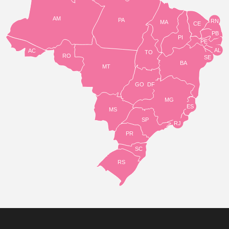
AM
PA
RN
MA
CE
PB
PI
PE
AL
AC
TO
RO
SE
BA
MT
GO
DF
MG
ES
MS
SP
RJ
PR
SC
RS