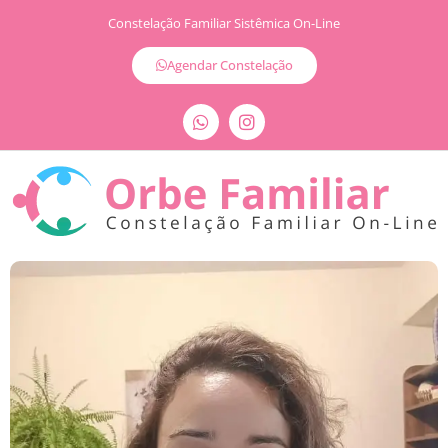
Constelação Familiar Sistêmica On-Line
Agendar Constelação