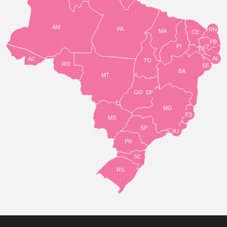
AM
PA
RN
MA
CE
PB
PI
PE
AL
AC
TO
RO
SE
BA
MT
GO
DF
MG
ES
MS
SP
RJ
PR
SC
RS