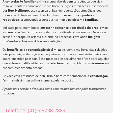
A
constelação familiar online
é uma abordagem terapêutica que visa
resolver conflitos emocionais e melhorar relações familiares. Desenvolvida
por
Bert Hellinger
, essa técnica utiliza representações simbólicas dos
membros da família para desvelar
dinâmicas ocultas e padrões
repetitivos
, promovendo a cura e a harmonia no
sistema familiar
.
Indicada para quem busca
autoconhecimento
e
resolução de problemas
,
as
constelações familiares
podem ser realizada virtualmente. Durante a
sessão, a terapeuta orienta o cliente no processo, revelando
insights
profundos
sobre sua vida e suas relações.
Os
benefícios da constelação sistêmica
incluem a melhoria das relações
interpessoais, a liberação de bloqueios emocionais e uma visão mais clara
sobre questões pessoais. Esse método é especialmente eficaz para aqueles
que enfrentam
dificuldades nos relacionamentos
, lidam com
traumas
ou
buscam crescimento pessoal.
Se você está em busca de equilíbrio e bem-estar emocional, a
constelação
familiar sistêmica online
é uma excelente opção.
Agende uma sessão e descubra como essa terapia familiar pode transformar
sua vida.
Telefone: (41) 9 8738-2889