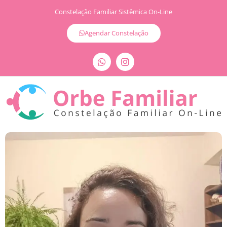
Constelação Familiar Sistêmica On-Line
Agendar Constelação