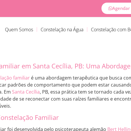
Agendar 
Quem Somos
Constelação na Água
Constelação com 
amiliar em Santa Cecília, PB: Uma Abordag
lação familiar
é uma abordagem terapêutica que busca co
ificar padrões de comportamento que podem estar causando 
a. Em
Santa Cecília
, PB, essa prática tem se tornado cada v
dade de se reconectar com suas raízes familiares e encont
veis.
onstelação Familiar
liar foi desenvolvida pelo psicoterapeuta alemão
Bert Helli