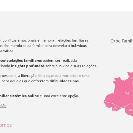
 conflitos emocionais e melhorar relações familiares.
Orbe Famil
icas dos membros da família para desvelar
dinâmicas
familiar
.
s
constelações familiares
podem ser realizada
velando
insights profundos
sobre sua vida e suas relações.
erpessoais, a liberação de bloqueios emocionais e uma
az para aqueles que enfrentam
dificuldades nos
AM
iliar sistêmica online
é uma excelente opção.
ida.
AC
R
omos