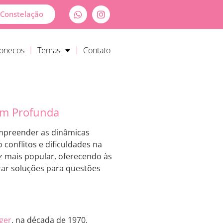
Constelação
Bonecos
Temas
Contato
em Profunda
mpreender as dinâmicas
conflitos e dificuldades na
ez mais popular, oferecendo às
rar soluções para questões
nger
, na década de 1970.