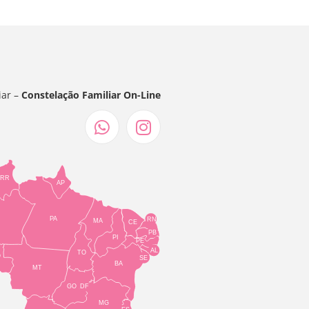
iar –
Constelação Familiar On-Line
RR
AP
PA
RN
MA
CE
PB
PI
PE
AL
TO
O
SE
BA
MT
GO
DF
MG