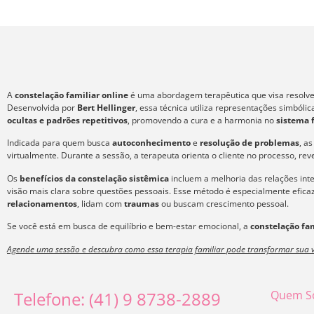
A
constelação familiar online
é uma abordagem terapêutica que visa resolver
Desenvolvida por
Bert Hellinger
, essa técnica utiliza representações simból
ocultas e padrões repetitivos
, promovendo a cura e a harmonia no
sistema 
Indicada para quem busca
autoconhecimento
e
resolução de problemas
, a
virtualmente. Durante a sessão, a terapeuta orienta o cliente no processo, re
Os
benefícios da constelação sistêmica
incluem a melhoria das relações int
visão mais clara sobre questões pessoais. Esse método é especialmente efic
relacionamentos
, lidam com
traumas
ou buscam crescimento pessoal.
Se você está em busca de equilíbrio e bem-estar emocional, a
constelação fam
Agende uma sessão e descubra como essa terapia familiar pode transformar sua v
Telefone: (41) 9 8738-2889
Quem S