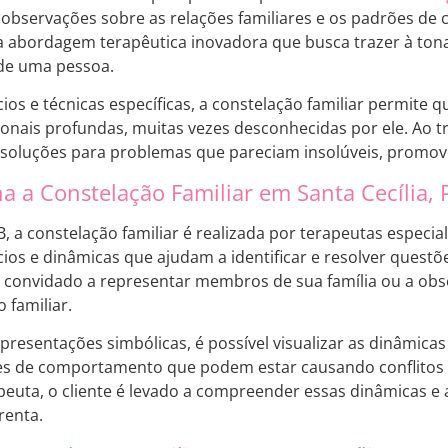
 observações sobre as relações familiares e os padrões de
a abordagem terapêutica inovadora que busca trazer à ton
 de uma pessoa.
ios e técnicas específicas, a constelação familiar permite q
ionais profundas, muitas vezes desconhecidas por ele. Ao t
 soluções para problemas que pareciam insolúveis, promov
 a Constelação Familiar em Santa Cecília, 
PB, a constelação familiar é realizada por terapeutas especia
ios e dinâmicas que ajudam a identificar e resolver questõe
 é convidado a representar membros de sua família ou a ob
 familiar.
resentações simbólicas, é possível visualizar as dinâmicas
ões de comportamento que podem estar causando conflitos 
peuta, o cliente é levado a compreender essas dinâmicas e 
renta.