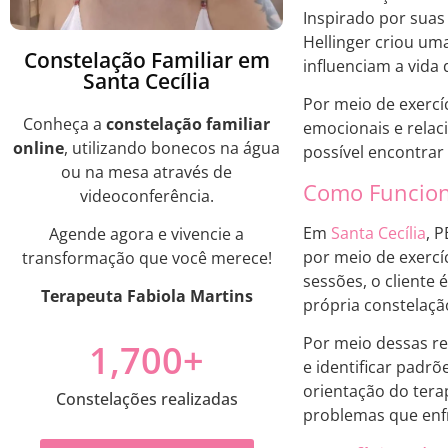
Inspirado por suas
Hellinger criou um
Constelação Familiar em
influenciam a vida
Santa Cecília
Por meio de exercíc
Conheça a
constelação familiar
emocionais e relac
online
, utilizando bonecos na água
possível encontrar
ou na mesa através de
Como Funciona
videoconferência.
Em
Santa Cecília
, 
Agende agora e vivencie a
por meio de exercíc
transformação que você merece!
sessões, o cliente
Terapeuta Fabiola Martins
própria constelação
Por meio dessas rep
1,700
+
e identificar padr
orientação do tera
Constelações realizadas
problemas que enf