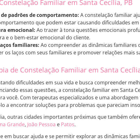
Constelação Familiar em Santa Cecília, PB
o de padrões de comportamento:
A constelação familiar aju
omportamento que podem estar causando dificuldades em 
ra emocional:
Ao trazer à tona questões emocionais profu
a e o bem-estar emocional do cliente.
laços familiares:
Ao compreender as dinâmicas familiares de
er os laços com seus familiares e promover relações mais s
pia de Constelação Familiar em Santa Cecíli
ntando dificuldades em sua vida e busca compreender melh
nciando essas questões, a constelação familiar em Santa Ce
ra você. Com terapeutas especializados e uma abordagem 
-lo a encontrar soluções para problemas que pareciam inso
lia, outras cidades importantes próximas que também ofer
na Grande
,
João Pessoa
e
Patos
.
te em buscar ajuda e se permitir explorar as dinâmicas fami