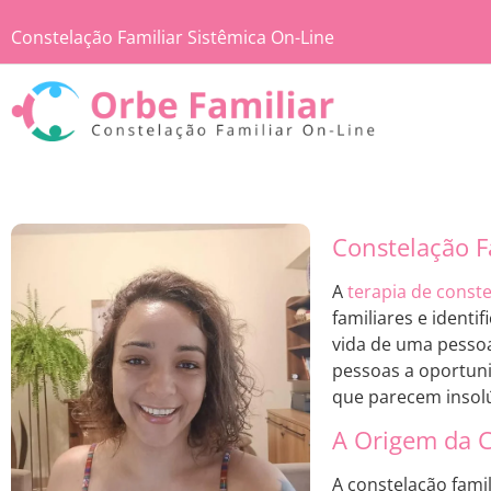
Constelação Familiar Sistêmica On-Line
Constelação F
A
terapia de conste
familiares e ident
vida de uma pesso
pessoas a oportuni
que parecem insolú
A Origem da C
A constelação fami