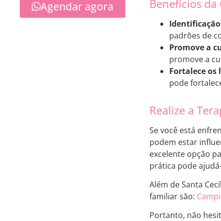
Benefícios da 
Agendar agora
Identificaçã
padrões de c
Promove a cu
promove a cur
Fortalece os 
pode fortalec
Realize a Tera
Se você está enfre
podem estar influe
excelente opção pa
prática pode ajudá
Além de Santa Cecí
familiar são:
Campi
Portanto, não hesi