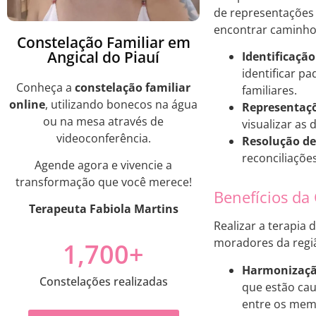
de representações s
encontrar caminho
Constelação Familiar em
Angical do Piauí
Identificação
identificar p
Conheça a
constelação familiar
familiares.
online
, utilizando bonecos na água
Representaçõ
ou na mesa através de
visualizar as
videoconferência.
Resolução de 
reconciliaçõe
Agende agora e vivencie a
transformação que você merece!
Benefícios da
Terapeuta Fabiola Martins
Realizar a terapia 
moradores da regiã
1,700
+
Harmonização
Constelações realizadas
que estão cau
entre os memb