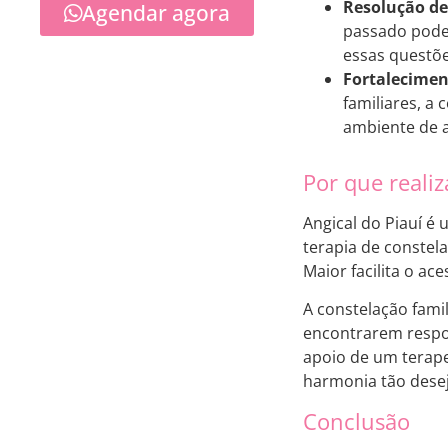
Resolução de
Agendar agora
passado podem
essas questõe
Fortalecimen
familiares, a
ambiente de 
Por que realiz
Angical do Piauí é
terapia de constel
Maior facilita o a
A constelação fami
encontrarem respos
apoio de um terape
harmonia tão dese
Conclusão