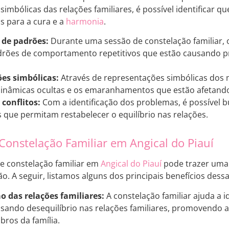
imbólicas das relações familiares, é possível identificar q
s para a cura e a
harmonia
.
 de padrões:
Durante uma sessão de constelação familiar, o 
adrões de comportamento repetitivos que estão causando 
es simbólicas:
Através de representações simbólicas dos m
 dinâmicas ocultas e os emaranhamentos que estão afetando 
conflitos:
Com a identificação dos problemas, é possível b
s que permitam restabelecer o equilíbrio nas relações.
 Constelação Familiar em Angical do Piauí
de constelação familiar em
Angical do Piauí
pode trazer uma 
o. A seguir, listamos alguns dos principais benefícios des
 das relações familiares:
A constelação familiar ajuda a id
sando desequilíbrio nas relações familiares, promovendo
ros da família.