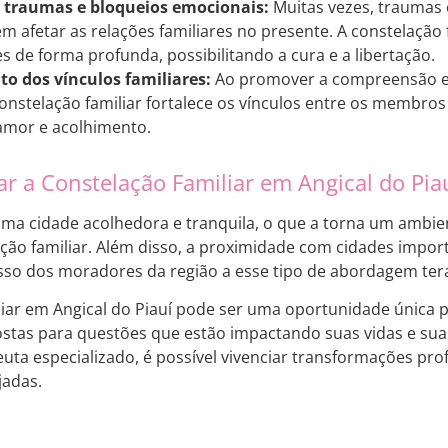
 traumas e bloqueios emocionais:
Muitas vezes, traumas 
 afetar as relações familiares no presente. A constelação 
s de forma profunda, possibilitando a cura e a libertação.
to dos vínculos familiares:
Ao promover a compreensão e a
 constelação familiar fortalece os vínculos entre os membr
amor e acolhimento.
ar a Constelação Familiar em Angical do Piau
 uma cidade acolhedora e tranquila, o que a torna um ambien
ação familiar. Além disso, a proximidade com cidades imp
cesso dos moradores da região a esse tipo de abordagem ter
liar em Angical do Piauí pode ser uma oportunidade única 
tas para questões que estão impactando suas vidas e suas
uta especializado, é possível vivenciar transformações prof
jadas.