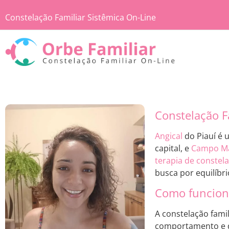
Constelação Familiar Sistêmica On-Line
Constelação Fa
Angical
do Piauí é 
capital, e
Campo M
terapia de constela
busca por equilíbri
Como funciona
A constelação fami
comportamento e di