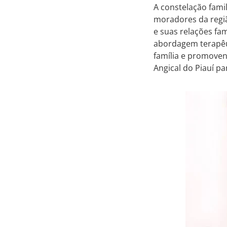
A constelação fami
moradores da regiã
e suas relações fam
abordagem terapêut
família e promoven
Angical do Piauí pa