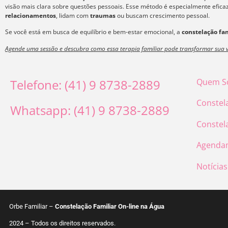
visão mais clara sobre questões pessoais. Esse método é especialmente efic
relacionamentos
, lidam com
traumas
ou buscam crescimento pessoal.
Se você está em busca de equilíbrio e bem-estar emocional, a
constelação fam
Agende uma sessão e descubra como essa terapia familiar pode transformar sua v
Telefone: (41) 9 8738-2889
Quem S
Constel
Whatsapp: (41) 9 8738-2889
Constel
Agenda
Notícias
Orbe Familiar –
Constelação Familiar On-line na Água
2024 – Todos os direitos reservados.