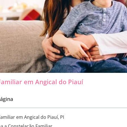
amiliar em Angical do Piauí
ágina
amiliar em Angical do Piauí, PI
a a Constelação Familiar