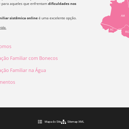
az para aqueles que enfrentam
dificuldades nos
AM
iliar sistêmica online
é uma excelente opção.
ida.
AC
R
omos
ação Familiar com Bonecos
ação Familiar na Água
mentos
Mapa do Site
Sitemap XML