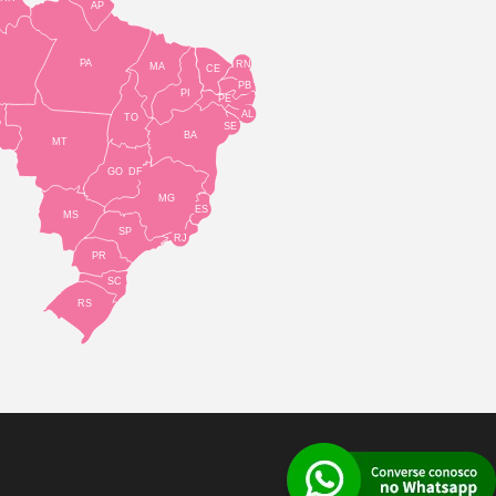
AP
PA
RN
MA
CE
PB
PI
PE
AL
TO
O
SE
BA
MT
GO
DF
MG
ES
MS
SP
RJ
PR
SC
RS