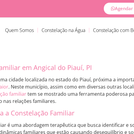
Agendar 
Quem Somos
Constelação na Água
Constelação com 
miliar em Angical do Piauí, PI
uma cidade localizada no estado do Piauí, próxima a impor
aior
. Neste município, assim como em diversas outras loca
ção familiar
tem se mostrado uma ferramenta poderosa para
o nas relações familiares.
 a Constelação Familiar
liar é uma abordagem terapêutica que busca identificar e s
nâmicas familiares que estão causando desequilíbrio e sof