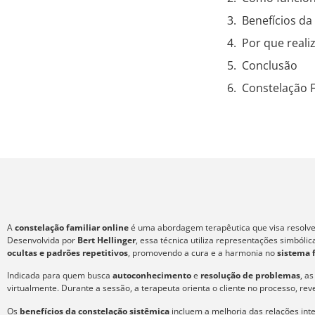
Benefícios da
Por que realiz
Conclusão
Constelação F
A
constelação familiar online
é uma abordagem terapêutica que visa resolver
Desenvolvida por
Bert Hellinger
, essa técnica utiliza representações simból
ocultas e padrões repetitivos
, promovendo a cura e a harmonia no
sistema 
Indicada para quem busca
autoconhecimento
e
resolução de problemas
, a
virtualmente. Durante a sessão, a terapeuta orienta o cliente no processo, re
Os
benefícios da constelação sistêmica
incluem a melhoria das relações int