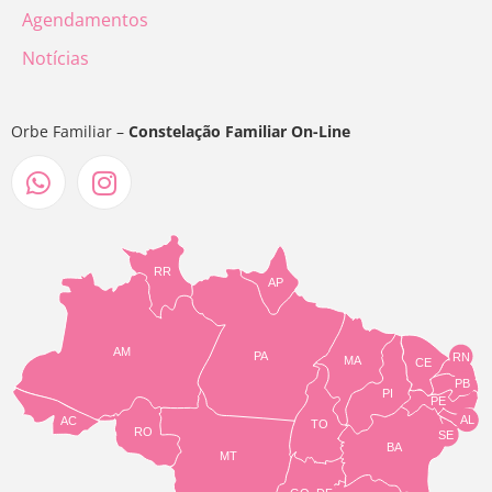
Agendamentos
Notícias
Orbe Familiar –
Constelação Familiar On-Line
RR
AP
AM
PA
RN
MA
CE
PB
PI
PE
AL
AC
TO
RO
SE
BA
MT