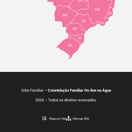
GO
DF
MG
ES
MS
SP
RJ
PR
SC
RS
Orbe Familiar –
Constelação Familiar On-line na Água
2024 – Todos os direitos reservados.
Mapa do Site
Sitemap XML