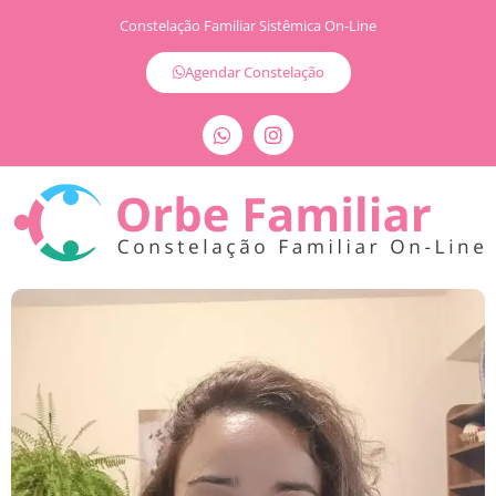
Constelação Familiar Sistêmica On-Line
Agendar Constelação