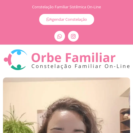
Constelação Familiar Sistêmica On-Line
Agendar Constelação