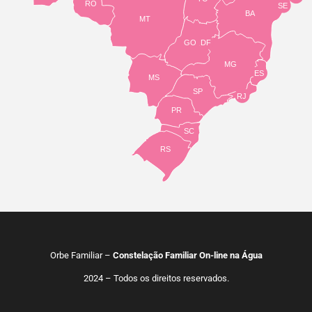
RO
SE
BA
MT
GO
DF
MG
ES
MS
SP
RJ
PR
SC
RS
Orbe Familiar –
Constelação Familiar On-line na Água
2024 – Todos os direitos reservados.