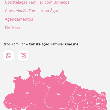
Constelação Familiar com Bonecos
Constelação Familiar na Água
Agendamentos
Notícias
Orbe Familiar –
Constelação Familiar On-Line
RR
AP
AM
PA
RN
MA
CE
PB
PI
PE
AL
AC
TO