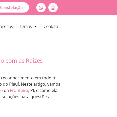
Constelação
Bonecos
Temas
Contato
ão com as Raízes
 e reconhecimento em todo o
o do Piauí. Neste artigo, vamos
ão
da
Fronteira
, PI, e como ela
r soluções para questões