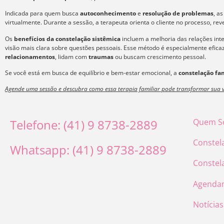
Indicada para quem busca
autoconhecimento
e
resolução de problemas
, a
virtualmente. Durante a sessão, a terapeuta orienta o cliente no processo, re
Os
benefícios da constelação sistêmica
incluem a melhoria das relações int
visão mais clara sobre questões pessoais. Esse método é especialmente efic
relacionamentos
, lidam com
traumas
ou buscam crescimento pessoal.
Se você está em busca de equilíbrio e bem-estar emocional, a
constelação fam
Agende uma sessão e descubra como essa terapia familiar pode transformar sua v
Telefone: (41) 9 8738-2889
Quem S
Constel
Whatsapp: (41) 9 8738-2889
Constel
Agenda
Notícias