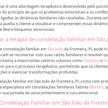
liar é uma abordagem terapêutica desenvolvida pelo psic
te do princípio de que os problemas emocionais e os confli
 ligados às dinâmicas familiares não resolvidas. Durante 
ta auxilia o cliente a visualizar e compreender essas dinâmi
e libere bloqueios emocionais.
ar a terapia de constelação familiar em São J
de constelação familiar em
São João
da Fronteira, PI, pode t
cam se reconectar com suas raízes familiares e resolver q
a próxima a importantes centros urbanos como
Teresina
e
Pa
dor para o processo terapêutico, permitindo que os cliente
ões e vivenciar transformações profundas.
elação familiar em São João da Fronteira, PI, conta com prof
a especialista em constelações familiares Fabiola
Martins
, 
em sua jornada de autoconhecimento e cura emocional.
Constelação Familiar em São João da Frontei