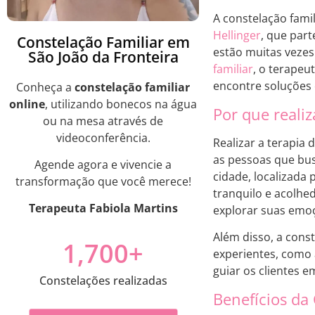
A constelação fami
Hellinger
, que par
Constelação Familiar em
estão muitas vezes
São João da Fronteira
familiar
, o terapeu
encontre soluções 
Conheça a
constelação familiar
online
, utilizando bonecos na água
Por que realiz
ou na mesa através de
videoconferência.
Realizar a terapia 
as pessoas que bus
Agende agora e vivencie a
cidade, localizad
transformação que você merece!
tranquilo e acolhe
Terapeuta Fabiola Martins
explorar suas emoç
Além disso, a const
1,700
+
experientes, como 
guiar os clientes 
Constelações realizadas
Benefícios da 