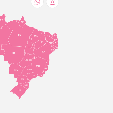
RR
AP
PA
RN
MA
CE
PB
PI
PE
AL
TO
O
SE
BA
MT
GO
DF
MG
ES
MS
SP
RJ
PR
SC
RS