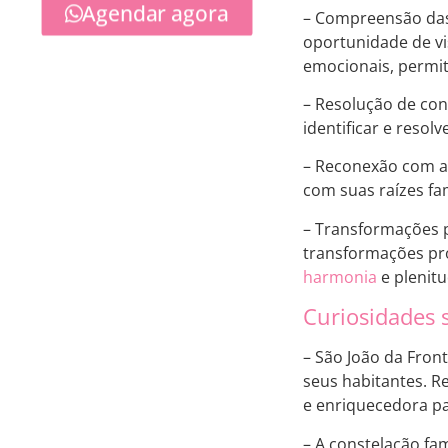
Agendar agora
– Compreensão das 
oportunidade de vi
emocionais, permit
– Resolução de conf
identificar e resol
– Reconexão com as 
com suas raízes fa
– Transformações p
transformações pro
harmonia
e plenitu
Curiosidades s
– São João da Front
seus habitantes. R
e enriquecedora pa
– A constelação fa