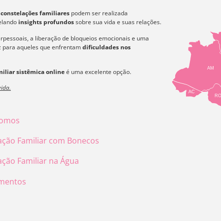
s
constelações familiares
podem ser realizada
velando
insights profundos
sobre sua vida e suas relações.
erpessoais, a liberação de bloqueios emocionais e uma
az para aqueles que enfrentam
dificuldades nos
AM
iliar sistêmica online
é uma excelente opção.
ida.
AC
R
omos
ação Familiar com Bonecos
ação Familiar na Água
mentos