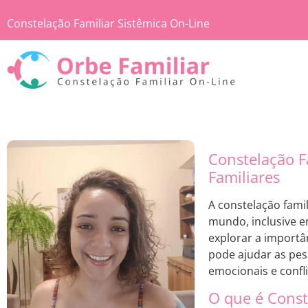
Constelação Familiar Sistêmica On-Line
Constelação F
Familiares
A constelação fami
mundo, inclusive e
explorar a importân
pode ajudar as pes
emocionais e confli
O que é Const