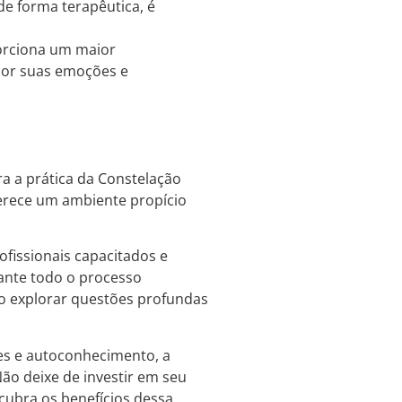
 de forma terapêutica, é
orciona um maior
hor suas emoções e
ra a prática da Constelação
erece um ambiente propício
ofissionais capacitados e
nte todo o processo
ao explorar questões profundas
res e autoconhecimento, a
ão deixe de investir em seu
cubra os benefícios dessa