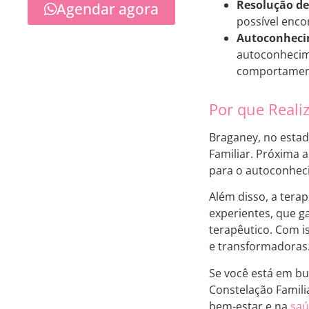
Resolução de 
Agendar agora
possível enco
Autoconheci
autoconhecim
comportamen
Por que Reali
Braganey, no estad
Familiar. Próxima
para o autoconhec
Além disso, a tera
experientes, que 
terapêutico. Com i
e transformadoras
Se você está em bu
Constelação Famili
bem-estar e na
sa