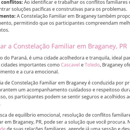
conflitos:
Ao identificar e trabalhar os conflitos familiares
ntrar soluções pacíficas e construtivas para os problemas.
mento:
A Constelação Familiar em Braganey também prop
ento, permitindo que os participantes compreendam mel
tos.
zar a Constelação Familiar em Braganey, PR
o do Paraná, é uma cidade acolhedora e tranquila, ideal pa
 a cidades importantes como
Cascavel
e
Toledo
, Braganey of
imento e a cura emocional.
pia de Constelação Familiar em Braganey é conduzida por pr
garantem um acompanhamento cuidadoso e respeitoso dura
sso, os participantes podem se sentir seguros e acolhidos 
.
sca de equilíbrio emocional, resolução de conflitos familia
ar em Braganey, PR, pode ser a solução que você procura. N
úde
de suas relações familiares, agende já uma sessão e des