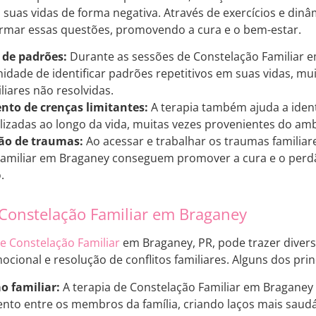
 suas vidas de forma negativa. Através de exercícios e dinâ
formar essas questões, promovendo a cura e o bem-estar.
 de padrões:
Durante as sessões de Constelação Familiar e
idade de identificar padrões repetitivos em suas vidas, mu
liares não resolvidas.
to de crenças limitantes:
A terapia também ajuda a ident
lizadas ao longo da vida, muitas vezes provenientes do ambi
ão de traumas:
Ao acessar e trabalhar os traumas familiare
Familiar em Braganey conseguem promover a cura e o perdã
.
 Constelação Familiar em Braganey
de Constelação Familiar
em Braganey, PR, pode trazer diver
ocional e resolução de conflitos familiares. Alguns dos prin
 familiar:
A terapia de Constelação Familiar em Bragane
nto entre os membros da família, criando laços mais saud