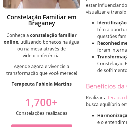
estar influenciando
visualizar e trans
Constelação Familiar em
Braganey
Identificação
têm a oportun
Conheça a
constelação familiar
questões fami
online
, utilizando bonecos na água
Reconhecimen
ou na mesa através de
foram interna
videoconferência.
Transformaç
Constelação 
Agende agora e vivencie a
de sofrimento
transformação que você merece!
Terapeuta Fabiola Martins
Benefícios da
Realizar a
terapia 
1,700
+
busca equilíbrio em
Constelações realizadas
Harmonização
e o entendime