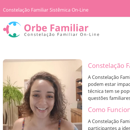
Constelação Familiar Sistêmica On-Line
Constelação F
A Constelação Fami
podem estar impac
técnica tem se pop
questões familiare
Como Funcion
A Constelação Fami
participantes a id