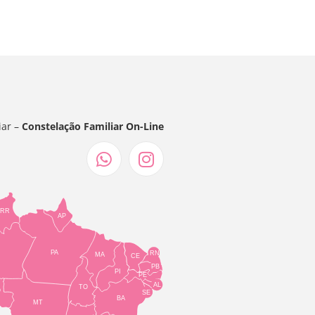
iar –
Constelação Familiar On-Line
RR
AP
PA
RN
MA
CE
PB
PI
PE
AL
TO
O
SE
BA
MT