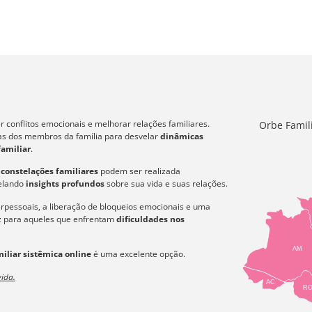
 conflitos emocionais e melhorar relações familiares.
Orbe Famil
icas dos membros da família para desvelar
dinâmicas
familiar
.
s
constelações familiares
podem ser realizada
velando
insights profundos
sobre sua vida e suas relações.
erpessoais, a liberação de bloqueios emocionais e uma
az para aqueles que enfrentam
dificuldades nos
AM
iliar sistêmica online
é uma excelente opção.
ida.
AC
R