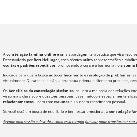
A
constelação familiar online
é uma abordagem terapêutica que visa resolver
Desenvolvida por
Bert Hellinger
, essa técnica utiliza representações simból
ocultas e padrões repetitivos
, promovendo a cura e a harmonia no
sistema 
Indicada para quem busca
autoconhecimento
e
resolução de problemas
, a
virtualmente. Durante a sessão, a terapeuta orienta o cliente no processo, re
Os
benefícios da constelação sistêmica
incluem a melhoria das relações int
visão mais clara sobre questões pessoais. Esse método é especialmente efic
relacionamentos
, lidam com
traumas
ou buscam crescimento pessoal.
Se você está em busca de equilíbrio e bem-estar emocional, a
constelação fam
Agende uma sessão e descubra como essa terapia familiar pode transformar sua v