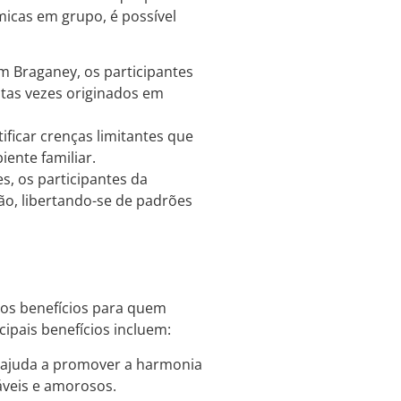
micas em grupo, é possível
m Braganey, os participantes
itas vezes originados em
ificar crenças limitantes que
ente familiar.
s, os participantes da
o, libertando-se de padrões
sos benefícios para quem
cipais benefícios incluem:
y ajuda a promover a harmonia
áveis e amorosos.