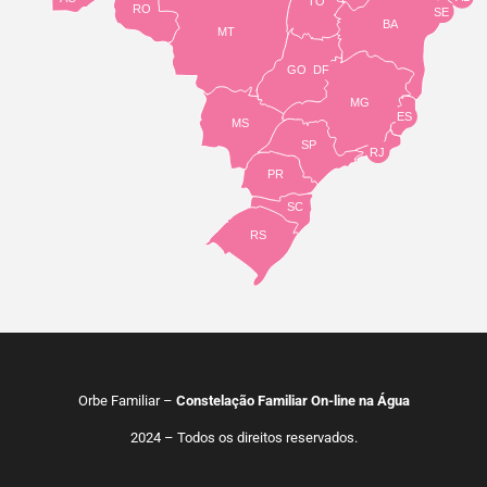
TO
RO
SE
BA
MT
GO
DF
MG
ES
MS
SP
RJ
PR
SC
RS
Orbe Familiar –
Constelação Familiar On-line na Água
2024 – Todos os direitos reservados.