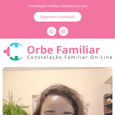
Constelação Familiar Sistêmica On-Line
Agendar Constelação