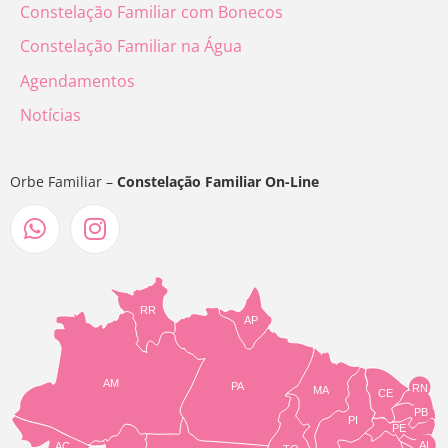
Constelação Familiar com Bonecos
Constelação Familiar na Água
Agendamentos
Notícias
Orbe Familiar –
Constelação Familiar On-Line
RR
AP
AM
PA
RN
MA
CE
PB
PI
PE
AL
AC