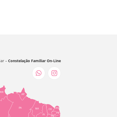
iar –
Constelação Familiar On-Line
RR
AP
PA
RN
MA
CE
PB
PI
PE