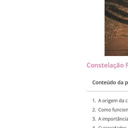
Constelação F
Conteúdo da p
A origem da c
Como funciona
A importância