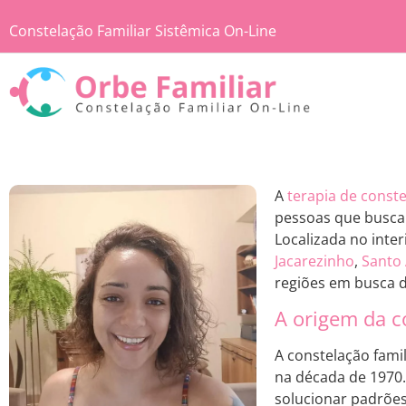
Constelação Familiar Sistêmica On-Line
A
terapia de conste
pessoas que buscam
Localizada no inte
Jacarezinho
,
Santo
regiões em busca d
A origem da c
A constelação fami
na década de 1970. 
solucionar padrões