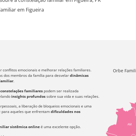
sobre a constelação familiar em Figueira, PR
amiliar em Figueira
 conflitos emocionais e melhorar relações familiares.
Orbe Famil
icas dos membros da família para desvelar
dinâmicas
familiar
.
s
constelações familiares
podem ser realizada
velando
insights profundos
sobre sua vida e suas relações.
erpessoais, a liberação de bloqueios emocionais e uma
az para aqueles que enfrentam
dificuldades nos
AM
iliar sistêmica online
é uma excelente opção.