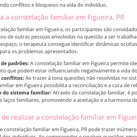
do conflitos e bloqueios na vida do indivíduo.
 a constelação familiar em Figueira, PR
telação familiar em Figueira, os participantes são convida
a ou de outras pessoas envolvidas na questão a ser trabalha
espaço, o terapeuta consegue identificar dinâmicas ocultas,
 para os problemas apresentados.
 de padrões:
A constelação familiar em Figueira permite ide
o que podem estar influenciando negativamente a vida do 
conflitos:
Ao trazer à tona questões não resolvidas no sist
miliar em Figueira possibilita a reconciliação e a cura de r
do sistema familiar:
Através da constelação familiar, é 
s laços familiares, promovendo a aceitação e a harmonia de
de realizar a constelação familiar em Figuei
de constelação familiar em Figueira, PR pode trazer inúmero
l dos indivíduos. Ao compreender e resolver questões emoci