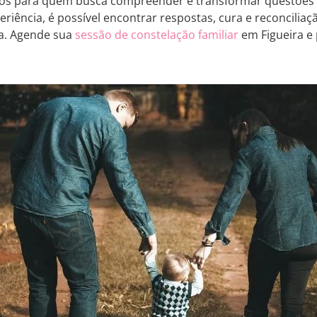
os para quem busca compreender e transformar questões f
periência, é possível encontrar respostas, cura e reconcil
a. Agende sua
sessão de constelação familiar
em Figueira e 