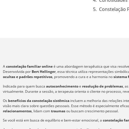
Curiosidades 
Constelação F
A
constelação familiar online
é uma abordagem terapêutica que visa resolver
Desenvolvida por
Bert Hellinger
, essa técnica utiliza representações simból
ocultas e padrões repetitivos
, promovendo a cura e a harmonia no
sistema 
Indicada para quem busca
autoconhecimento
e
resolução de problemas
, a
virtualmente. Durante a sessão, a terapeuta orienta o cliente no processo, re
Os
benefícios da constelação sistêmica
incluem a melhoria das relações int
visão mais clara sobre questões pessoais. Esse método é especialmente efic
relacionamentos
, lidam com
traumas
ou buscam crescimento pessoal.
Se você está em busca de equilíbrio e bem-estar emocional, a
constelação fam