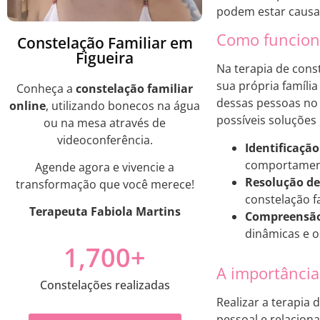
podem estar causan
Como funciona
Constelação Familiar em
Figueira
Na terapia de cons
sua própria famíli
Conheça a
constelação familiar
dessas pessoas no 
online
, utilizando bonecos na água
possíveis soluções
ou na mesa através de
videoconferência.
Identificação
comportament
Agende agora e vivencie a
Resolução de 
transformação que você merece!
constelação fa
Terapeuta Fabiola Martins
Compreensão 
dinâmicas e o
1,700
+
A importância 
Constelações realizadas
Realizar a terapia 
pessoal e relaciona