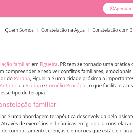
Agendar 
Quem Somos
Constelação na Água
Constelação com 
lação familiar
em
Figueira
, PR tem se tornado uma prática 
 compreender e resolver conflitos familiares, emocionais 
rior do
Paraná
, Figueira é uma cidade próxima a important
 Antônio
da
Platina
e
Cornélio Procópio
, o que facilita o ac
esse tipo de terapia.
onstelação familiar
liar é uma abordagem terapêutica desenvolvida pelo psic
Através de exercícios e dinâmicas em grupo, a constelação f
 de comportamento, crenças e emoções que estão enraizad