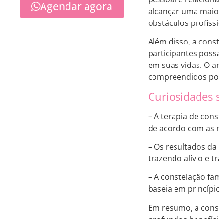
Agendar agora
alcançar uma maior
obstáculos profissi
Além disso, a cons
participantes poss
em suas vidas. O a
compreendidos por
Curiosidades s
– A terapia de con
de acordo com as n
– Os resultados da
trazendo alívio e t
– A constelação fam
baseia em princípio
Em resumo, a const