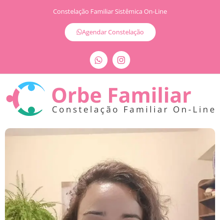
Constelação Familiar Sistêmica On-Line
Agendar Constelação