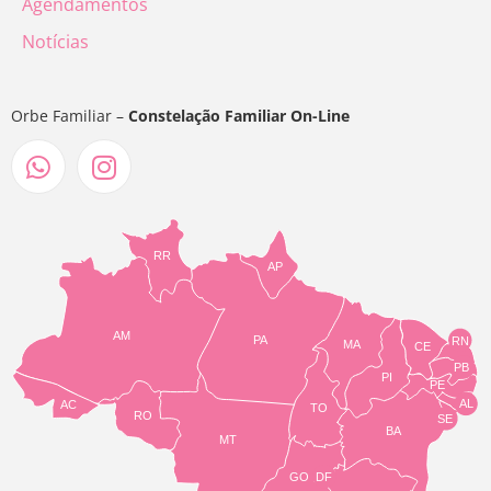
Agendamentos
Notícias
Orbe Familiar –
Constelação Familiar On-Line
RR
AP
AM
PA
RN
MA
CE
PB
PI
PE
AL
AC
TO
RO
SE
BA
MT
GO
DF