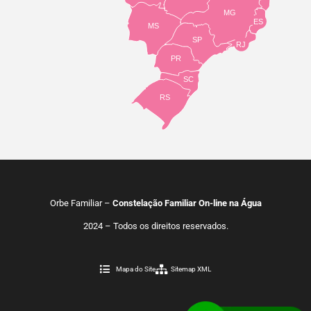
MG
ES
MS
SP
RJ
PR
SC
RS
Orbe Familiar –
Constelação Familiar On-line na Água
2024 – Todos os direitos reservados.
Mapa do Site
Sitemap XML