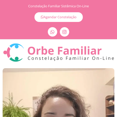
Constelação Familiar Sistêmica On-Line
Agendar Constelação