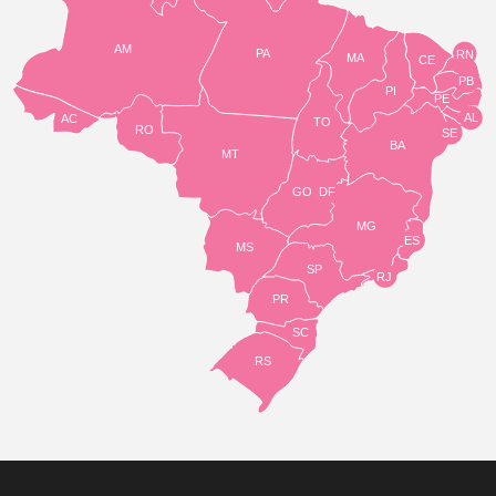
AM
PA
RN
MA
CE
PB
PI
PE
AL
AC
TO
RO
SE
BA
MT
GO
DF
MG
ES
MS
SP
RJ
PR
SC
RS