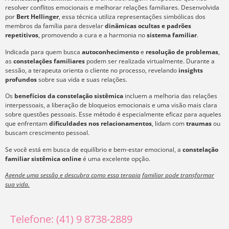
resolver conflitos emocionais e melhorar relações familiares. Desenvolvida
por
Bert Hellinger
, essa técnica utiliza representações simbólicas dos
membros da família para desvelar
dinâmicas ocultas e padrões
repetitivos
, promovendo a cura e a harmonia no
sistema familiar
.
Indicada para quem busca
autoconhecimento
e
resolução de problemas
,
as
constelações familiares
podem ser realizada virtualmente. Durante a
sessão, a terapeuta orienta o cliente no processo, revelando
insights
profundos
sobre sua vida e suas relações.
Os
benefícios da constelação sistêmica
incluem a melhoria das relações
interpessoais, a liberação de bloqueios emocionais e uma visão mais clara
sobre questões pessoais. Esse método é especialmente eficaz para aqueles
que enfrentam
dificuldades nos relacionamentos
, lidam com
traumas
ou
buscam crescimento pessoal.
Se você está em busca de equilíbrio e bem-estar emocional, a
constelação
familiar sistêmica online
é uma excelente opção.
Agende uma sessão e descubra como essa terapia familiar pode transformar
sua vida.
Telefone: (41) 9 8738-2889