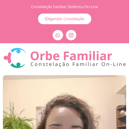
Constelação Familiar Sistêmica On-Line
Agendar Constelação