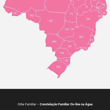
CE
PB
PI
PE
AL
AC
TO
RO
SE
BA
MT
GO
DF
MG
ES
MS
SP
RJ
PR
SC
RS
Orbe Familiar –
Constelação Familiar On-line na Água