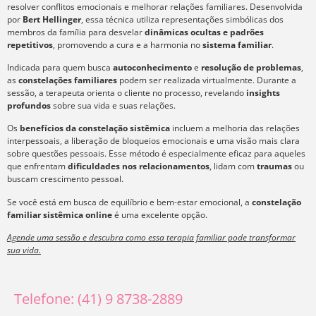
resolver conflitos emocionais e melhorar relações familiares. Desenvolvida
por
Bert Hellinger
, essa técnica utiliza representações simbólicas dos
membros da família para desvelar
dinâmicas ocultas e padrões
repetitivos
, promovendo a cura e a harmonia no
sistema familiar
.
Indicada para quem busca
autoconhecimento
e
resolução de problemas
,
as
constelações familiares
podem ser realizada virtualmente. Durante a
sessão, a terapeuta orienta o cliente no processo, revelando
insights
profundos
sobre sua vida e suas relações.
Os
benefícios da constelação sistêmica
incluem a melhoria das relações
interpessoais, a liberação de bloqueios emocionais e uma visão mais clara
sobre questões pessoais. Esse método é especialmente eficaz para aqueles
que enfrentam
dificuldades nos relacionamentos
, lidam com
traumas
ou
buscam crescimento pessoal.
Se você está em busca de equilíbrio e bem-estar emocional, a
constelação
familiar sistêmica online
é uma excelente opção.
Agende uma sessão e descubra como essa terapia familiar pode transformar
sua vida.
Telefone: (41) 9 8738-2889