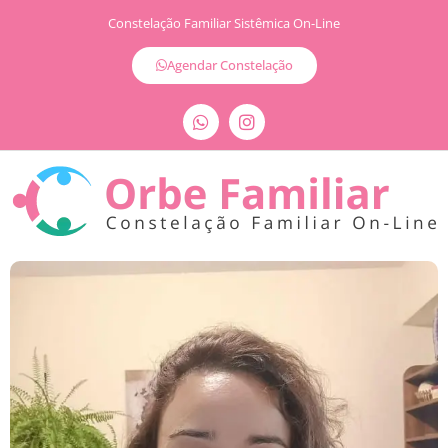
Constelação Familiar Sistêmica On-Line
Agendar Constelação