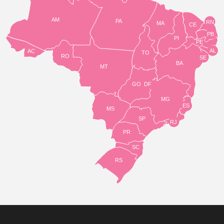
AM
PA
RN
MA
CE
PB
PI
PE
AL
AC
TO
RO
SE
BA
MT
GO
DF
MG
ES
MS
SP
RJ
PR
SC
RS