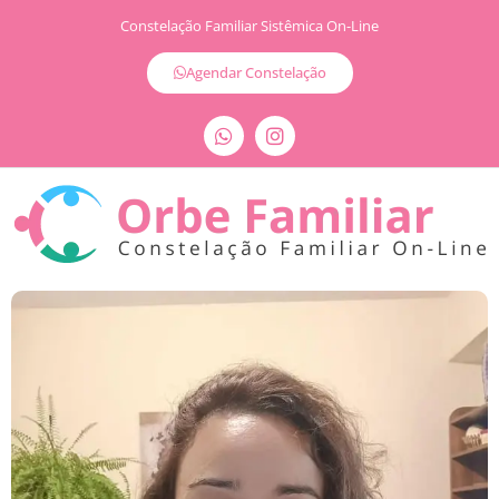
Constelação Familiar Sistêmica On-Line
Agendar Constelação