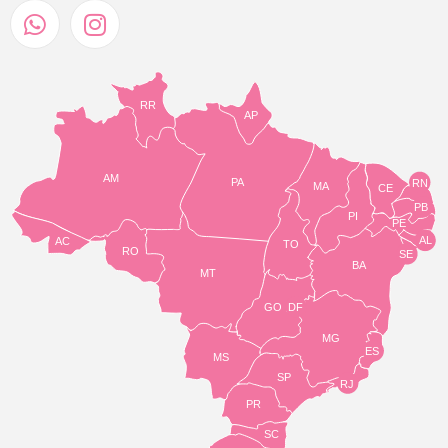
RR
AP
AM
PA
RN
MA
CE
PB
PI
PE
AL
AC
TO
RO
SE
BA
MT
GO
DF
MG
ES
MS
SP
RJ
PR
SC