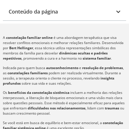
Conteúdo da página
A
constelação familiar online
é uma abordagem terapêutica que visa
resolver conflitos emocionais e melhorar relações familiares. Desenvolvida
por
Bert Hellinger
, essa técnica utiliza representações simbólicas dos
membros da família para desvelar
dinâmicas ocultas e padrões
repetitivos
, promovendo a cura e a harmonia no
sistema familiar
.
Indicada para quem busca
autoconhecimento
e
resolução de problemas
,
as
constelações familiares
podem ser realizada virtualmente. Durante a
sessão, a terapeuta orienta o cliente no processo, revelando
insights
profundos
sobre sua vida e suas relações.
Os
benefícios da constelação sistêmica
incluem a melhoria das relações
interpessoais, a liberação de bloqueios emocionais e uma visão mais clara
sobre questões pessoais. Esse método é especialmente eficaz para aqueles
que enfrentam
dificuldades nos relacionamentos
, lidam com
traumas
ou
buscam crescimento pessoal.
Se você está em busca de equilíbrio e bem-estar emocional, a
constelação
familiar sistêmica online
é uma excelente opção.