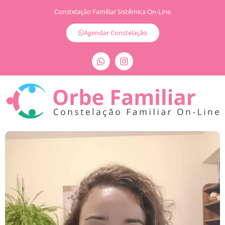
Constelação Familiar Sistêmica On-Line
Agendar Constelação