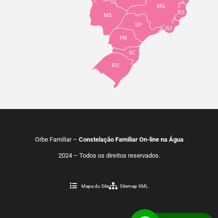
MG
ES
MS
SP
RJ
PR
SC
RS
Orbe Familiar –
Constelação Familiar On-line na Água
2024 – Todos os direitos reservados.
Mapa do Site
Sitemap XML