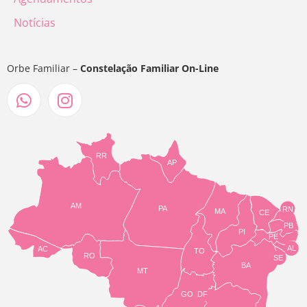
Notícias
Orbe Familiar –
Constelação Familiar On-Line
RR
AP
AM
PA
RN
MA
CE
PB
PI
PE
AL
AC
TO
RO
SE
BA
MT
GO
DF