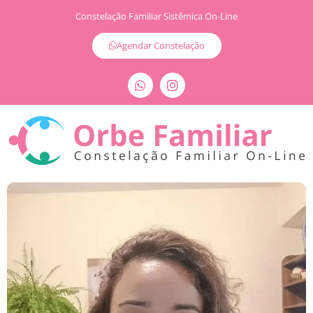
Constelação Familiar Sistêmica On-Line
Agendar Constelação