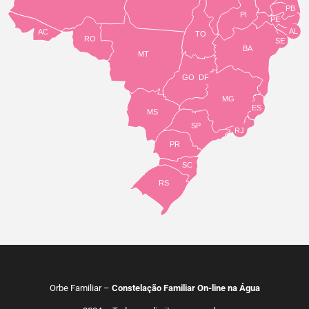
PB
PI
PE
AL
AC
TO
RO
SE
BA
MT
GO
DF
MG
ES
MS
SP
RJ
PR
SC
RS
Orbe Familiar –
Constelação Familiar On-line na Água