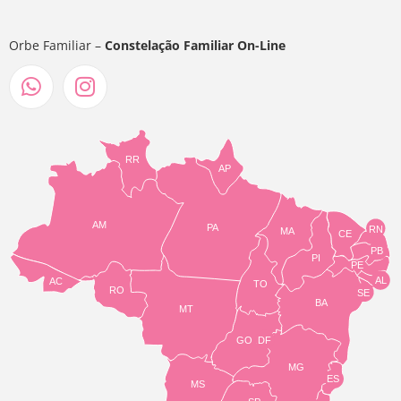
Orbe Familiar –
Constelação Familiar On-Line
RR
AP
AM
PA
RN
MA
CE
PB
PI
PE
AL
AC
TO
RO
SE
BA
MT
GO
DF
MG
ES
MS