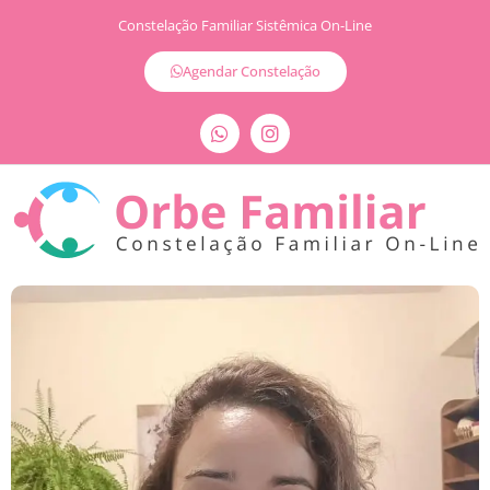
Constelação Familiar Sistêmica On-Line
Agendar Constelação