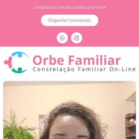
Constelação Familiar Sistêmica On-Line
Agendar Constelação