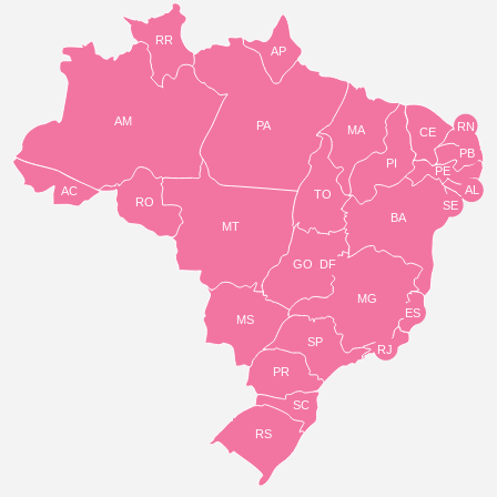
RR
AP
AM
PA
RN
MA
CE
PB
PI
PE
AL
AC
TO
RO
SE
BA
MT
GO
DF
MG
ES
MS
SP
RJ
PR
SC
RS