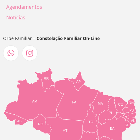
Agendamentos
Notícias
Orbe Familiar –
Constelação Familiar On-Line
RR
AP
AM
PA
RN
MA
CE
PB
PI
PE
AL
AC
TO
RO
SE
BA
MT