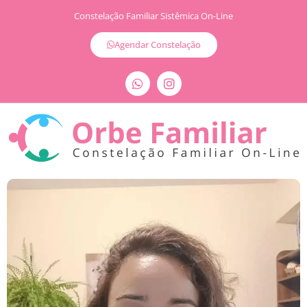
Constelação Familiar Sistêmica On-Line
Agendar Constelação