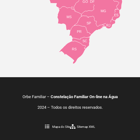
GO
DF
MG
ES
MS
SP
RJ
PR
SC
RS
Orbe Familiar –
Constelação Familiar On-line na Água
2024 – Todos os direitos reservados.
Mapa do Site
Sitemap XML