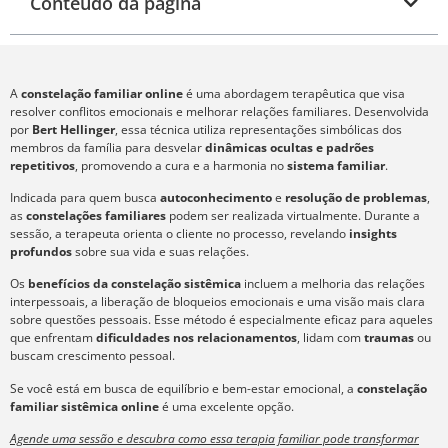
Conteúdo da página
A
constelação familiar online
é uma abordagem terapêutica que visa
resolver conflitos emocionais e melhorar relações familiares. Desenvolvida
por
Bert Hellinger
, essa técnica utiliza representações simbólicas dos
membros da família para desvelar
dinâmicas ocultas e padrões
repetitivos
, promovendo a cura e a harmonia no
sistema familiar
.
Indicada para quem busca
autoconhecimento
e
resolução de problemas
,
as
constelações familiares
podem ser realizada virtualmente. Durante a
sessão, a terapeuta orienta o cliente no processo, revelando
insights
profundos
sobre sua vida e suas relações.
Os
benefícios da constelação sistêmica
incluem a melhoria das relações
interpessoais, a liberação de bloqueios emocionais e uma visão mais clara
sobre questões pessoais. Esse método é especialmente eficaz para aqueles
que enfrentam
dificuldades nos relacionamentos
, lidam com
traumas
ou
buscam crescimento pessoal.
Se você está em busca de equilíbrio e bem-estar emocional, a
constelação
familiar sistêmica online
é uma excelente opção.
Agende uma sessão e descubra como essa terapia familiar pode transformar