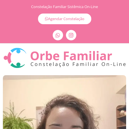
Constelação Familiar Sistêmica On-Line
Agendar Constelação