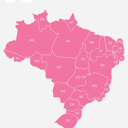
RR
AP
AM
PA
RN
MA
CE
PB
PI
PE
AL
AC
TO
RO
SE
BA
MT
GO
DF
MG
ES
MS
SP
RJ
PR
SC
RS