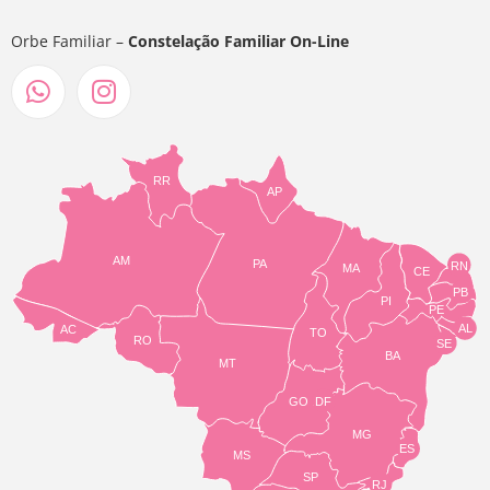
Orbe Familiar –
Constelação Familiar On-Line
RR
AP
AM
PA
RN
MA
CE
PB
PI
PE
AL
AC
TO
RO
SE
BA
MT
GO
DF
MG
ES
MS
SP
RJ