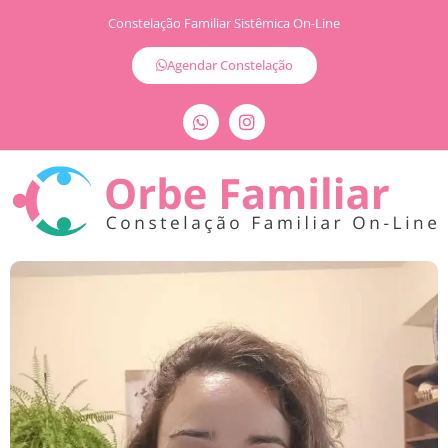
Constelação Familiar Sistêmica On-Line
Agendar Constelação