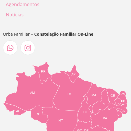
Agendamentos
Notícias
Orbe Familiar –
Constelação Familiar On-Line
RR
AP
AM
PA
RN
MA
CE
PB
PI
PE
AL
AC
TO
RO
SE
BA
MT
GO
DF