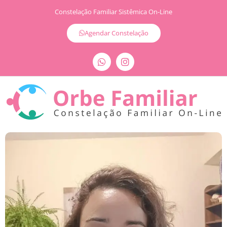
Constelação Familiar Sistêmica On-Line
Agendar Constelação