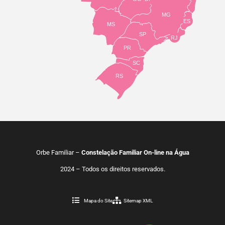
MG
ES
MS
SP
RJ
PR
SC
RS
Orbe Familiar –
Constelação Familiar On-line na Água
2024 – Todos os direitos reservados.
Mapa do Site
Sitemap XML